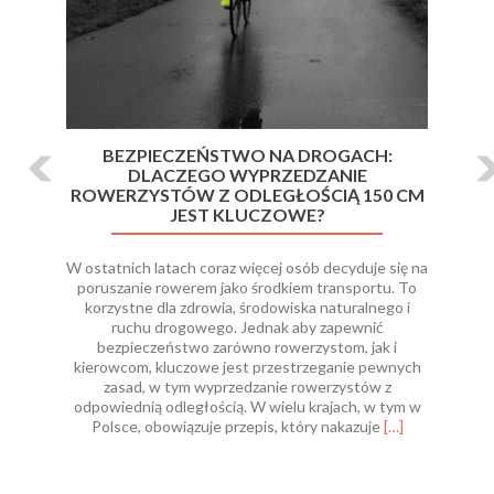
BEZPIECZEŃSTWO NA DROGACH:
DLACZEGO WYPRZEDZANIE
ROWERZYSTÓW Z ODLEGŁOŚCIĄ 150 CM
JEST KLUCZOWE?
W ostatnich latach coraz więcej osób decyduje się na
poruszanie rowerem jako środkiem transportu. To
korzystne dla zdrowia, środowiska naturalnego i
ruchu drogowego. Jednak aby zapewnić
bezpieczeństwo zarówno rowerzystom, jak i
kierowcom, kluczowe jest przestrzeganie pewnych
zasad, w tym wyprzedzanie rowerzystów z
odpowiednią odległością. W wielu krajach, w tym w
Read
Polsce, obowiązuje przepis, który nakazuje
[…]
more
about
Bezpieczeństw