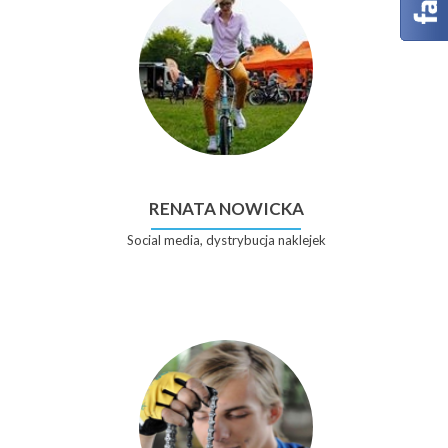
Łuczyński
Osuch
RENATA NOWICKA
Social media, dystrybucja naklejek