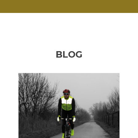
BLOG
Poprzednie
Da