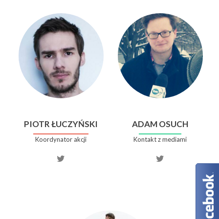
PIOTR ŁUCZYŃSKI
ADAM OSUCH
Koordynator akcji
Kontakt z mediami
Twitter
Twitter
account
account
of
of
Piotr
Adam