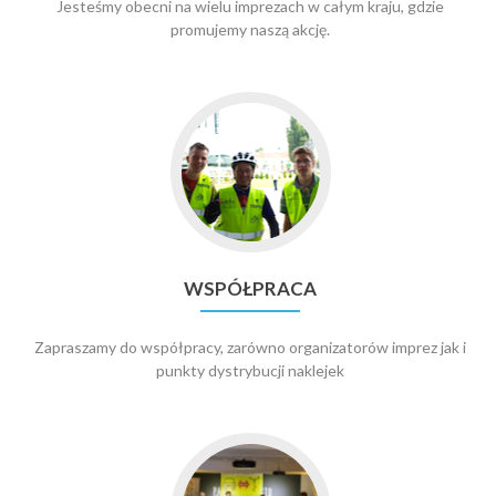
Jesteśmy obecni na wielu imprezach w całym kraju, gdzie
promujemy naszą akcję.
Go
to
Współpraca
WSPÓŁPRACA
Zapraszamy do współpracy, zarówno organizatorów imprez jak i
punkty dystrybucji naklejek
Go
to