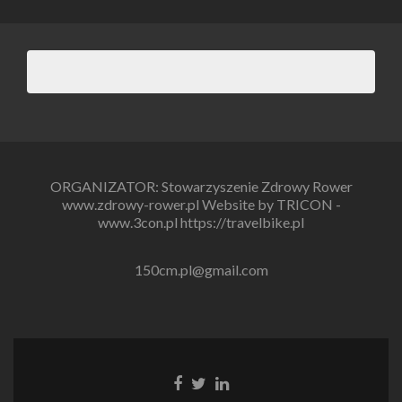
ORGANIZATOR: Stowarzyszenie Zdrowy Rower
www.zdrowy-rower.pl Website by TRICON -
www.3con.pl https://travelbike.pl
150cm.pl@gmail.com
Link
Link
Link
do
do
do