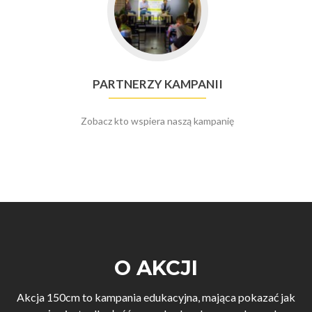
Partnerzy
kampanii
PARTNERZY KAMPANII
Zobacz kto wspiera naszą kampanię
O AKCJI
Akcja 150cm to kampania edukacyjna, mająca pokazać jak