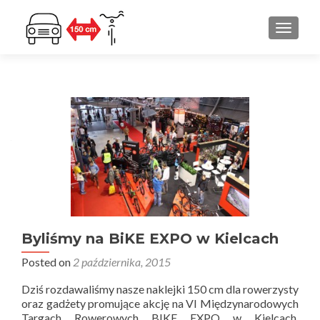
PRZEŁ
Nawigacja
po
wpisach
Byliśmy na BiKE EXPO w Kielcach
Posted on
2 października, 2015
Dziś rozdawaliśmy nasze naklejki 150 cm dla rowerzysty
oraz gadżety promujące akcję na VI Międzynarodowych
Targach Rowerowych BIKE EXPO w Kielcach.