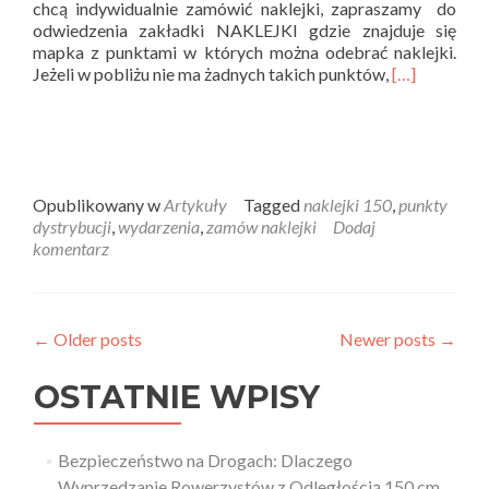
chcą indywidualnie zamówić naklejki, zapraszamy do
odwiedzenia zakładki NAKLEJKI gdzie znajduje się
mapka z punktami w których można odebrać naklejki.
Read
Jeżeli w pobliżu nie ma żadnych takich punktów,
[…]
more
about
Zamów
naklejki
150
cm
Opublikowany w
Artykuły
Tagged
naklejki 150
,
punkty
dla
dystrybucji
,
wydarzenia
,
zamów naklejki
Dodaj
rowerzysty
komentarz
←
Older posts
Newer posts
→
OSTATNIE WPISY
Bezpieczeństwo na Drogach: Dlaczego
Wyprzedzanie Rowerzystów z Odległością 150 cm