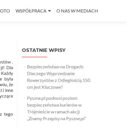
FOTO
WSPÓŁPRACA
O NAS W MEDIACH
OSTATNIE WPISY
ystów .
Bezpieczeństwo na Drogach:
ji! Dla
.
Każdy
Dlaczego Wyprzedzanie
e była
Rowerzystów z Odległością 150
niu, że
cm jest Kluczowe?
 i inne
tyczące
Pyszne.pl podnosi poziom
bezpieczeństwa kurierów w
Trójmieście w ramach akcji
 z tego
„Znamy Przepisy na Pyszne.pl”