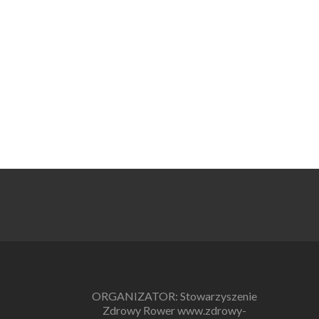
wpisu
ORGANIZATOR: Stowarzyszenie
Zdrowy Rower www.zdrowy-