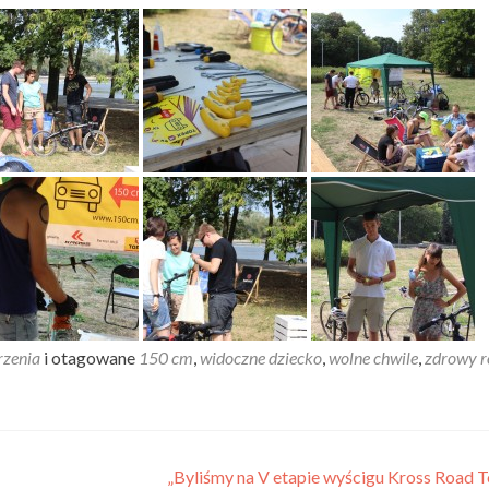
zenia
i otagowane
150 cm
,
widoczne dziecko
,
wolne chwile
,
zdrowy 
„Byliśmy na V etapie wyścigu Kross Road 