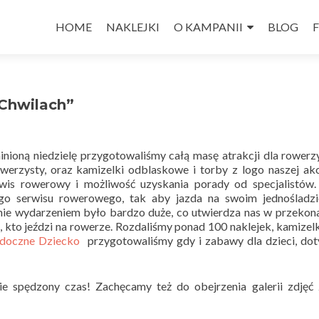
Przejdź
do
HOME
NAKLEJKI
O KAMPANII
BLOG
treści
Chwilach”
nioną niedzielę przygotowaliśmy całą masę atrakcji dla rowerz
rzysty, oraz kamizelki odblaskowe i torby z logo naszej akc
wis rowerowy i możliwość uzyskania porady od specjalistów
go serwisu rowerowego, tak aby jazda na swoim jednośladzi
anie wydarzeniem było bardzo duże, co utwierdza nas w przekona
kto jeździ na rowerze. Rozdaliśmy ponad 100 naklejek, kamizelki
doczne Dziecko
przygotowaliśmy gdy i zabawy dla dzieci, do
e spędzony czas! Zachęcamy też do obejrzenia galerii zdjęć