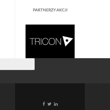
PARTNERZY AKCJI
Link
Link
Link
do
do
do