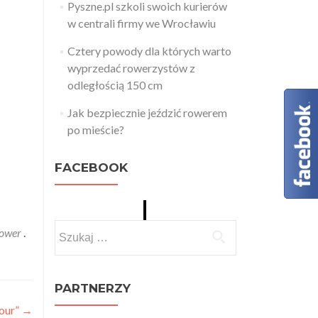
Pyszne.pl szkoli swoich kurierów
w centrali firmy we Wrocławiu
Cztery powody dla których warto
wyprzedać rowerzystów z
odległością 150 cm
Jak bezpiecznie jeździć rowerem
po mieście?
FACEBOOK
Szukaj:
rower
.
PARTNERZY
Tour”
→