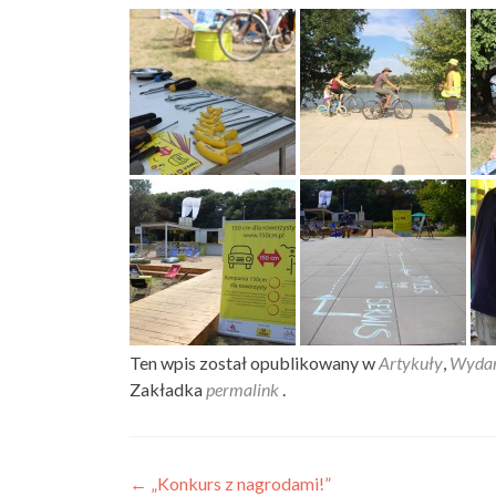
Ten wpis został opublikowany w
Artykuły
,
Wydar
Zakładka
permalink
.
Nawigacja
←
„Konkurs z nagrodami!”