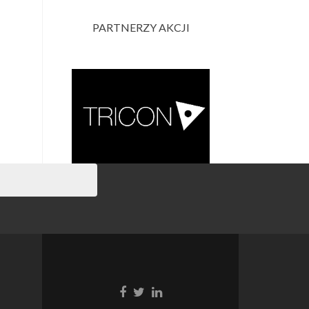
PARTNERZY AKCJI
Link
Link
Link
do
do
do