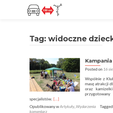
Tag:
widoczne dziec
Kampania 
Posted on
16 si
Wspólnie z Kl
masę atrakcji d
oraz kamizelk
przygotowany
specjalistów.
[…]
Opublikowany w
Artykuły
,
Wydarzenia
Tagge
komentarz