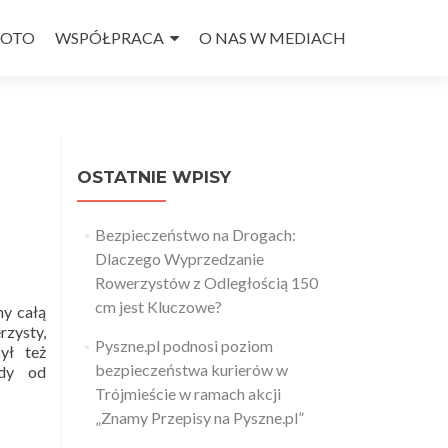
FOTO
WSPÓŁPRACA
O NAS W MEDIACH
OSTATNIE WPISY
Bezpieczeństwo na Drogach:
Dlaczego Wyprzedzanie
Rowerzystów z Odległością 150
cm jest Kluczowe?
my całą
rzysty,
Pyszne.pl podnosi poziom
ył też
bezpieczeństwa kurierów w
ady od
Trójmieście w ramach akcji
„Znamy Przepisy na Pyszne.pl”