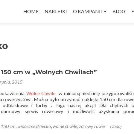
Przejdź
do
HOME
NAKLEJKI
O KAMPANII
BLOG
treści
ko
150 cm w „Wolnych Chwilach”
erpnia, 2015
ubokawiarnią
Wolne Chwile
w minioną niedzielę przygotowaliś
la rowerzystów . Można było otrzymać naklejki 150 cm dla rowe
i odblaskowe i torby z logo naszej akcji! Dla chętnych b
 darmowy serwis rowerowy i możliwość uzyskania por
d
150 cm
,
widoczne dziecko
,
wolne chwile
,
zdrowy rower
Dodaj