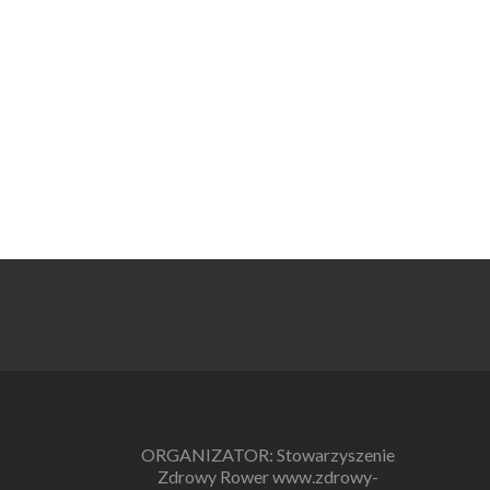
ORGANIZATOR: Stowarzyszenie
Zdrowy Rower www.zdrowy-