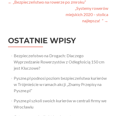
Nawigacja
←
„Bezpieczeństwo na rowerze po zmroku”
„Systemy rowerów
wpisu
miejskich 2020 – stolica
najlepsza! ”
→
OSTATNIE WPISY
Bezpieczeństwo na Drogach: Dlaczego
Wyprzedzanie Rowerzystów z Odległością 150 cm
jest Kluczowe?
Pyszne.pl podnosi poziom bezpieczeństwa kurierów
w Trójmieście w ramach akcji „Znamy Przepisy na
Pyszne.pl”
Pyszne.pl szkoli swoich kurierów w centrali firmy we
Wrocławiu